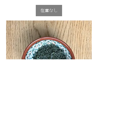
在庫なし
やどりきの地元茶jimoto【西ゲイト】
100ｇ
価格
￥1,100