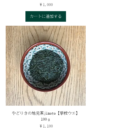
価格
￥1,000
カートに追加する
やどりきの地元茶jimoto【学校ウエ】
100ｇ
価格
￥1,100