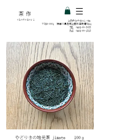
​茶作
chatukuri
info@chatukuri.com
〒258-0001 神奈川県足柄上郡松田町寄2531
TEL
0465-89-2022
FAX
0465-89-3232
やどりきの地元茶 jimoto 100ｇ